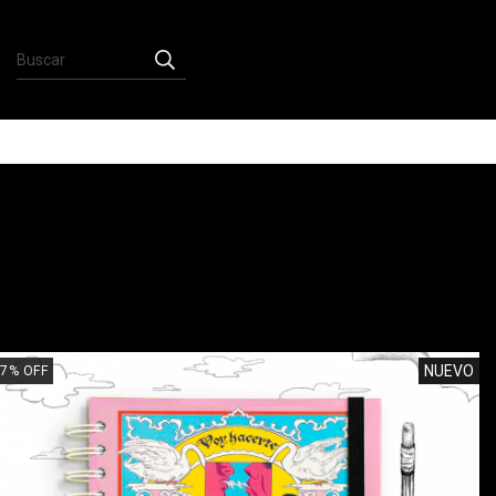
NUEVO
7
%
OFF