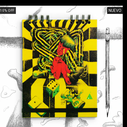
NUEVO
10
%
OFF