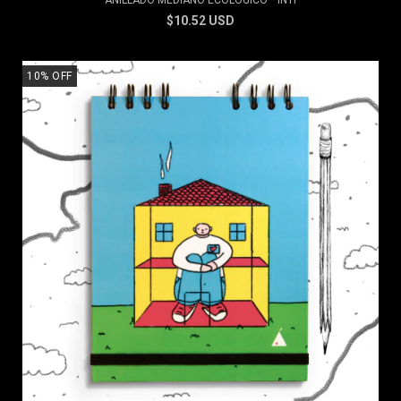
ANILLADO MEDIANO ECOLÓGICO * INTI
$10.52 USD
10
%
OFF