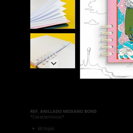
REF. ANILLADO MEDIANO BOND
*Características*
60 hojas