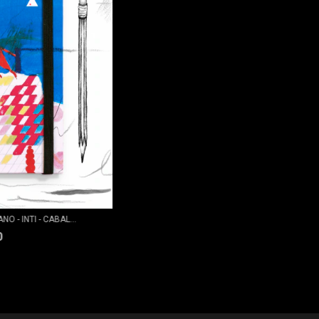
 - INTI - CABAL...
0