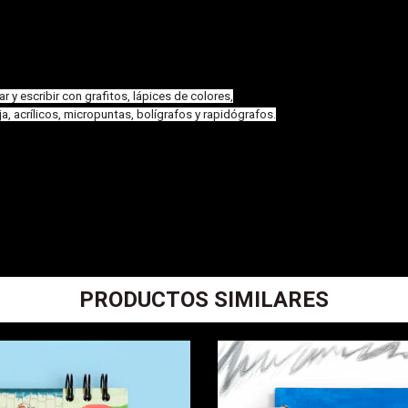
 y escribir con grafitos, lápices de colores,
, acrílicos, micropuntas, bolígrafos y rapidógrafos.
PRODUCTOS SIMILARES