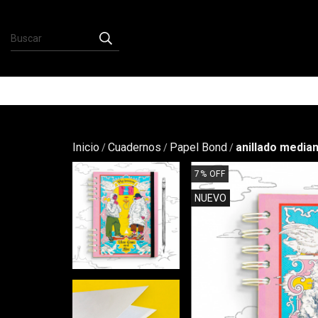
Inicio
Cuadernos
Papel Bond
anillado median
/
/
/
7
%
OFF
NUEVO