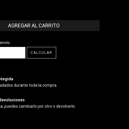
CP:
CAMBIAR CP
 envío
CALCULAR
tegida
uidados durante toda la compra.
devoluciones
ta, puedes cambiarlo por otro o devolverlo.