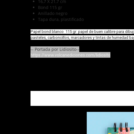
16,7 X 21,7 cm
Bond 115 gr
Anillado negro
Tapa dura, plastificado
Papel bond blanco 115 gr: papel de buen calibre para dibujar
pasteles, carboncillos, marcadores y tintas de humedad baja
-- Portada por Lidiosito--
https://www.volcanediciones.com/lidiosito