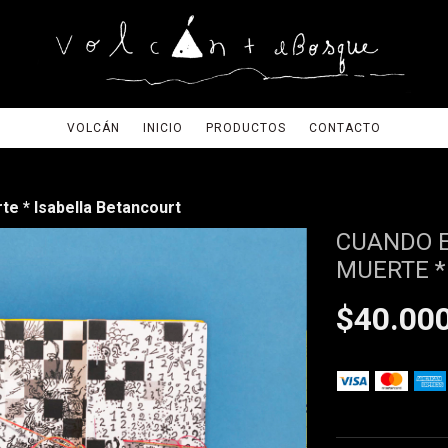
VOLCÁN
INICIO
PRODUCTOS
CONTACTO
rte * Isabella Betancourt
CUANDO E
MUERTE *
$40.00
VER EL DETALLE