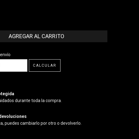
CP:
CAMBIAR CP
 envío
CALCULAR
tegida
uidados durante toda la compra.
devoluciones
ta, puedes cambiarlo por otro o devolverlo.