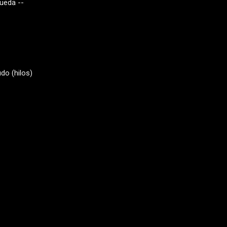
queda --
do (hilos)