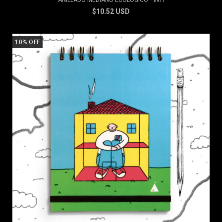
ANILLADO MEDIANO ECOLÓGICO * INTI
$10.52 USD
10
%
OFF