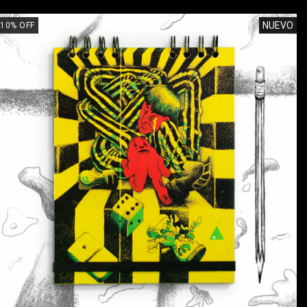
NUEVO
10
%
OFF