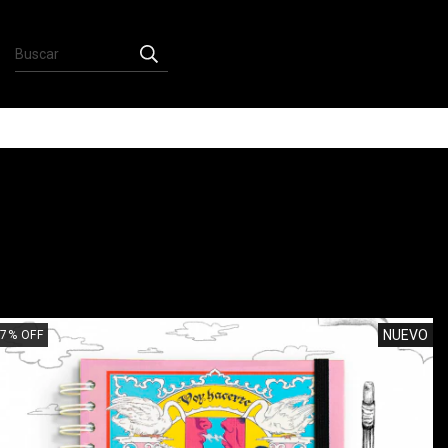
NUEVO
7
%
OFF