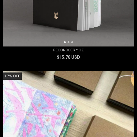
RECONOCER * OZ
$15.78 USD
17
%
OFF