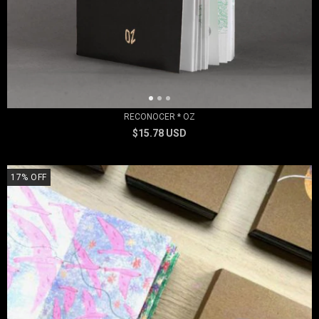
RECONOCER * OZ
$15.78 USD
17
%
OFF