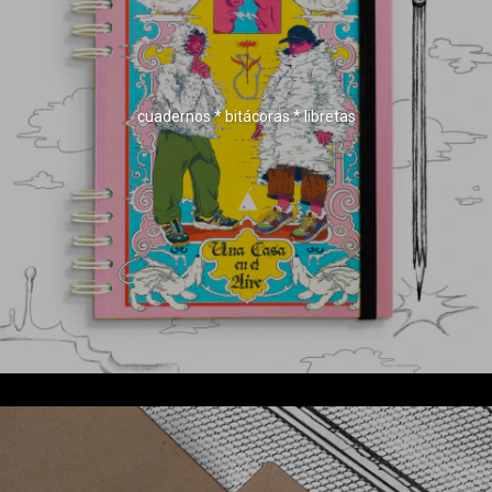
cuadernos * bitácoras * libretas