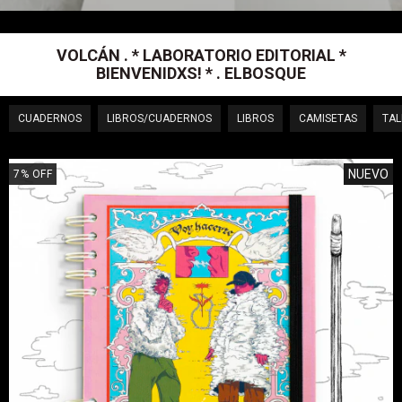
VOLCÁN . * LABORATORIO EDITORIAL *
BIENVENIDXS! * . ELBOSQUE
CUADERNOS
LIBROS/CUADERNOS
LIBROS
CAMISETAS
TAL
NUEVO
7
%
OFF