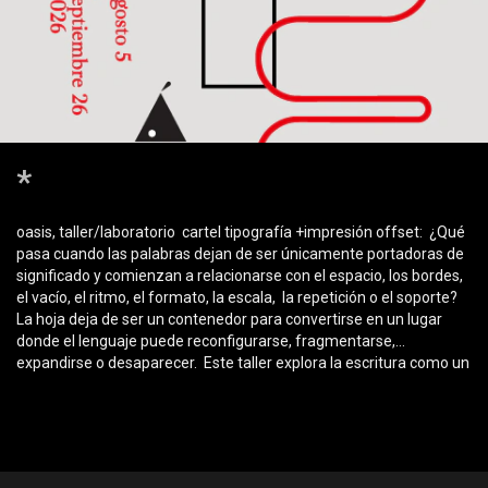
*
oasis, taller/laboratorio ​ cartel tipografía +impresión offset: ​ ¿Qué
pasa cuando las palabras dejan de ser únicamente portadoras de
significado y comienzan a relacionarse con el espacio, los bordes,
el vacío, el ritmo, el formato, la escala, la repetición o el soporte?
La hoja deja de ser un contenedor para convertirse en un lugar
donde el lenguaje puede reconfigurarse, fragmentarse,
expandirse o desaparecer. ​ Este taller explora la escritura como un
campo experimental semántico, visual, contextual y material. A
partir de un recorrido por la poesía visual, el arte conceptual, el
diseño gráfico y las prácticas editoriales y publicacionales de
Latinoamérica y el mundo, cada participante desarrollará un
proyecto propio de cartel mediante ejercicios, reflexiones