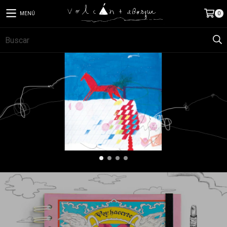
MENÚ
0