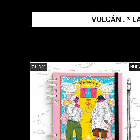
VOLCÁN . * L
NUE
7
%
OFF