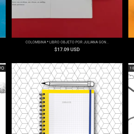
COLOMBINA * LIBRO OBJETO POR JULIANA GON...
$17.09 USD
VO
1