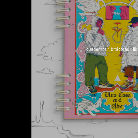
cuadernos * bitácoras * li