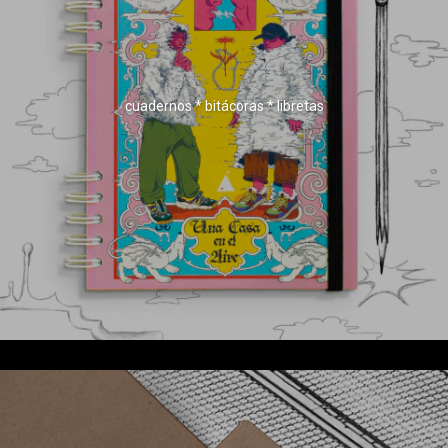
cuadernos * bitácoras * libretas