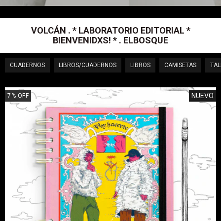
VOLCÁN . * LABORATORIO EDITORIAL *
BIENVENIDXS! * . ELBOSQUE
CUADERNOS
LIBROS/CUADERNOS
LIBROS
CAMISETAS
TAL
NUEVO
7
%
OFF