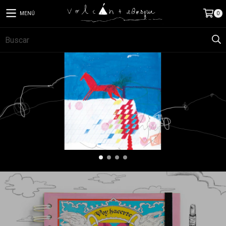
MENÚ
0