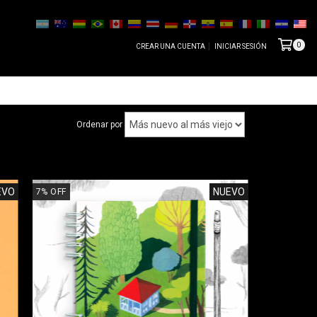
0
CREAR UNA CUENTA
INICIAR SESIÓN
Ordenar por
EVO
NUEVO
7
%
OFF