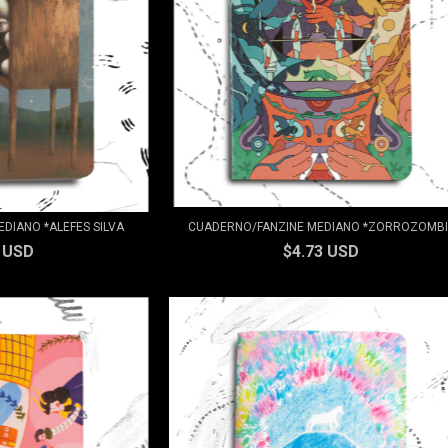
DIANO *ALEFES SILVA
CUADERNO/FANZINE MEDIANO *ZORROZOMBI
3 USD
$4.73 USD