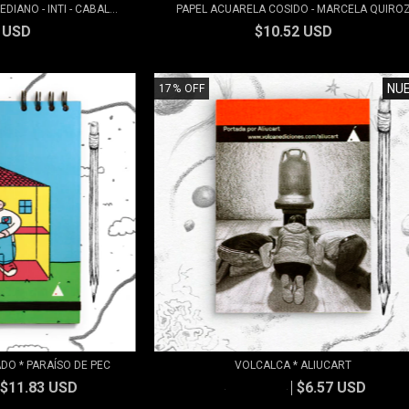
ANO - INTI - CABAL...
PAPEL ACUARELA COSIDO - MARCELA QUIRO
0 USD
$10.52 USD
NU
17
%
OFF
DO * PARAÍSO DE PEC
VOLCALCA * ALIUCART
$11.83 USD
$6.57 USD
$7.89 USD