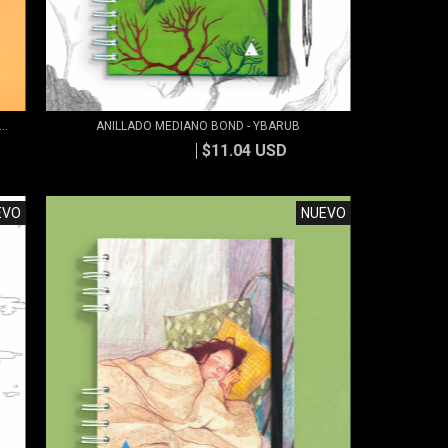
..
ANILLADO MEDIANO BOND - YBARUB
$11.04 USD
$11.83 USD
EVO
NUEVO