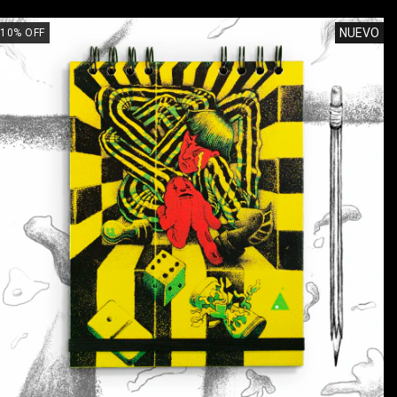
NUEVO
10
%
OFF