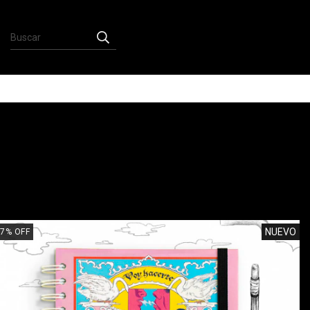
NUEVO
7
%
OFF