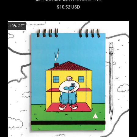
ANILLADO MEDIANO ECOLÓGICO * INTI
$10.52 USD
10
%
OFF