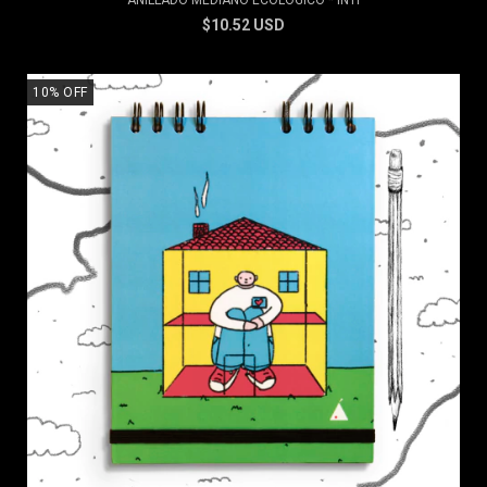
ANILLADO MEDIANO ECOLÓGICO * INTI
$10.52 USD
10
%
OFF