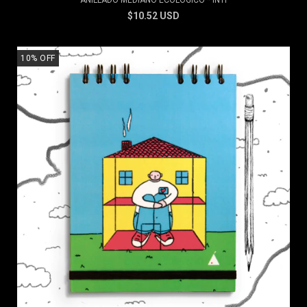
ANILLADO MEDIANO ECOLÓGICO * INTI
$10.52 USD
10
%
OFF