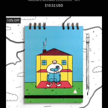
ANILLADO MEDIANO ECOLÓGICO * INTI
$10.52 USD
10
%
OFF