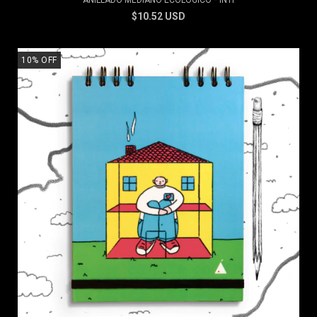
ANILLADO MEDIANO ECOLÓGICO * INTI
$10.52 USD
10
%
OFF