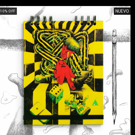
NUEVO
10
%
OFF