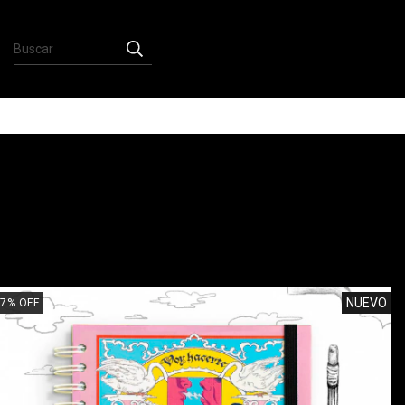
NUEVO
7
%
OFF