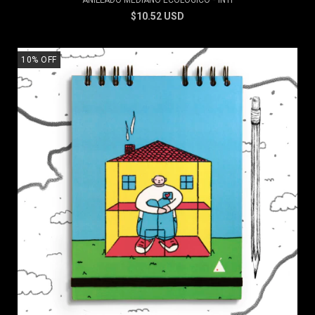
ANILLADO MEDIANO ECOLÓGICO * INTI
$10.52 USD
10
%
OFF