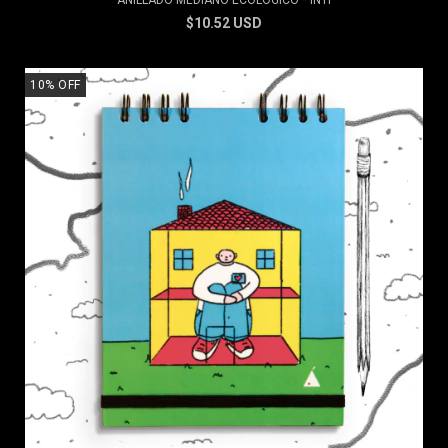
ANILLADO MEDIANO ECOLÓGICO * INTI
$10.52 USD
10
%
OFF